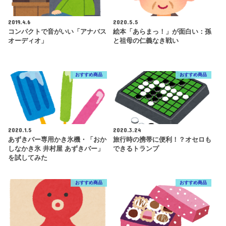
2019.4.6
2020.5.5
コンパクトで音がいい「アナバス
絵本「あらまっ！」が面白い：孫
オーディオ」
と祖母の仁義なき戦い
おすすめ商品
おすすめ商品
2020.1.5
2020.3.24
あずきバー専用かき氷機・「おか
旅行時の携帯に便利！？オセロも
しなかき氷 井村屋 あずきバー」
できるトランプ
を試してみた
おすすめ商品
おすすめ商品