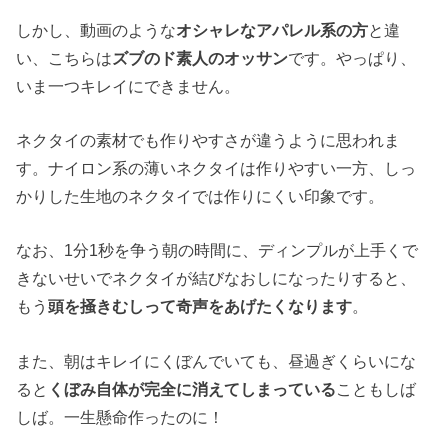
しかし、動画のような
オシャレなアパレル系の方
と違
い、こちらは
ズブのド素人のオッサン
です。やっぱり、
いま一つキレイにできません。
ネクタイの素材でも作りやすさが違うように思われま
す。ナイロン系の薄いネクタイは作りやすい一方、しっ
かりした生地のネクタイでは作りにくい印象です。
なお、1分1秒を争う朝の時間に、ディンプルが上手くで
きないせいでネクタイが結びなおしになったりすると、
もう
頭を掻きむしって奇声をあげたくなります
。
また、朝はキレイにくぼんでいても、昼過ぎくらいにな
ると
くぼみ自体が完全に消えてしまっている
こともしば
しば。一生懸命作ったのに！